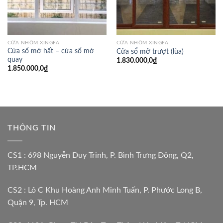
CỬA NHÔM XINGFA
CỬA NHÔM XINGFA
Cửa sổ mở hất – cửa sổ mở
Cửa sổ mở trượt (lùa)
quay
1.830.000,0
₫
1.850.000,0
₫
THÔNG TIN
CS1 : 698 Nguyễn Duy Trinh, P. Bình Trưng Đông, Q2,
TP.HCM
CS2 : Lô C Khu Hoàng Anh Minh Tuấn, P. Phước Long B,
Quận 9, Tp. HCM