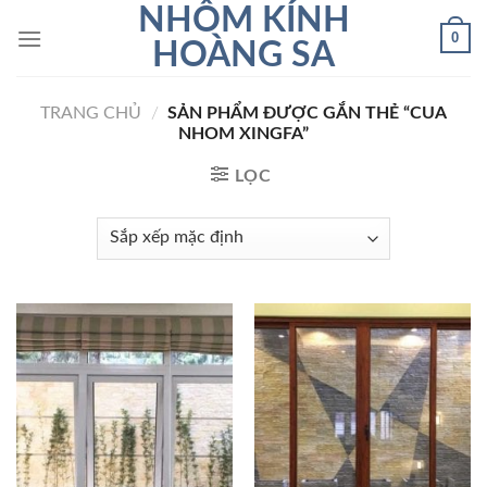
Skip
NHÔM KÍNH
0
to
HOÀNG SA
content
TRANG CHỦ
/
SẢN PHẨM ĐƯỢC GẮN THẺ “CUA
NHOM XINGFA”
LỌC