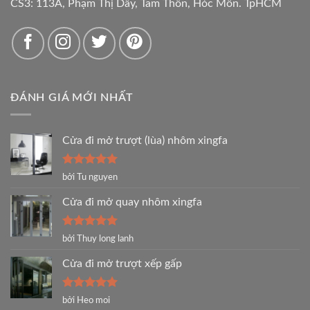
CS3: 113A, Phạm Thị Dây, Tam Thôn, Hóc Môn. TpHCM
ĐÁNH GIÁ MỚI NHẤT
Cửa đi mở trượt (lùa) nhôm xingfa
Được xếp
bởi Tu nguyen
hạng
5
5
sao
Cửa đi mở quay nhôm xingfa
Được xếp
bởi Thuy long lanh
hạng
5
5
sao
Cửa đi mở trượt xếp gấp
Được xếp
bởi Heo moi
hạng
5
5