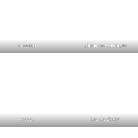
xưởng kính
phương tiện vận chuyển
cơ sở sx
khu vực cắt kính