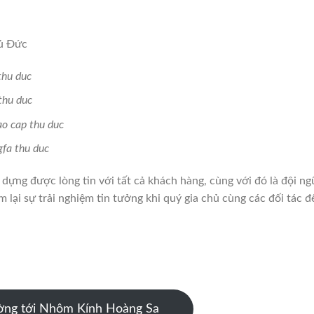
hủ Đức
thu duc
thu duc
o cap thu duc
fa thu duc
dựng được lòng tin với tất cả khách hàng, cùng với đó là đội ng
 lại sự trải nghiệm tin tưởng khi quý gia chủ cùng các đối tác đ
ờng tới Nhôm Kính Hoàng Sa