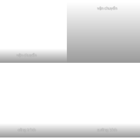
vận chuyển
vận chuyển
công trình
xưởng kính