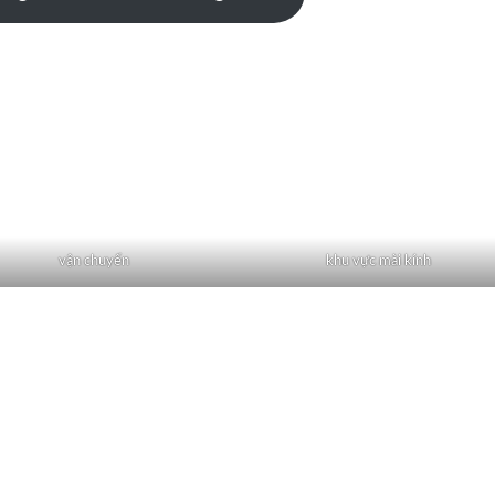
vận chuyển
khu vực mài kính