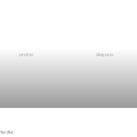
cơ sở sx
tăng ca sx
thu duc