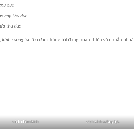
thu duc
o cap thu duc
fa thu duc
,
kinh cuong luc thu duc
chúng tôi đang hoàn thiện và chuẩn bị bà
vách nhôm kính
vách kính cường lực