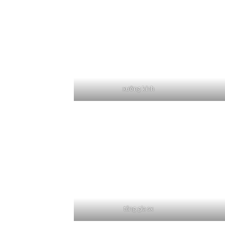
xưởng kính
tăng gia sx