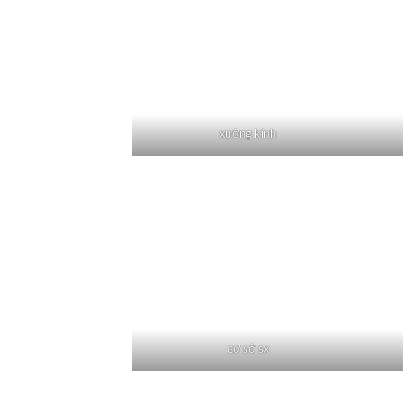
xưởng kính
cơ sở sx