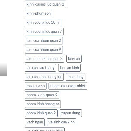
kinh-cuong-luc-quan-2
kinh-phun-son
kinh cuong luc 10 ly
kinh cuong luc quan 7
lam cua nhom quan 2
lam cua nhom quan 9
lam nhom kinh quan 2
lan-can
lan can cau thang
lan can kinh
lan can kinh cuong luc
mat-dung
mau cua so
nhom-cau-cach-nhiet
nhom-kinh-quan-9
nhom kinh hoang sa
nhom kinh quan 2
tuyen dung
vach ngan
ve sinh cua kinh