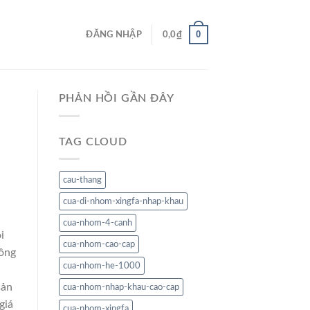
0
ĐĂNG NHẬP
0,0
₫
PHẢN HỒI GẦN ĐÂY
TAG CLOUD
cau-thang
cua-di-nhom-xingfa-nhap-khau
cua-nhom-4-canh
i
cua-nhom-cao-cap
công
cua-nhom-he-1000
sản
cua-nhom-nhap-khau-cao-cap
giá
cua-nhom-xingfa