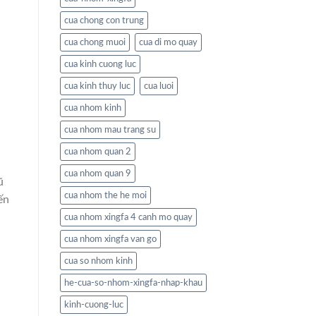
cua chong con trung
cua chong muoi
cua di mo quay
cua kinh cuong luc
cua kinh thuy luc
cua luoi
cua nhom kinh
cua nhom mau trang su
cua nhom quan 2
cua nhom quan 9
ũ
cua nhom the he moi
ến
cua nhom xingfa 4 canh mo quay
cua nhom xingfa van go
cua so nhom kinh
he-cua-so-nhom-xingfa-nhap-khau
kinh-cuong-luc