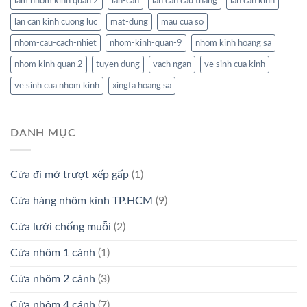
lam nhom kinh quan 2
lan-can
lan can cau thang
lan can kinh
lan can kinh cuong luc
mat-dung
mau cua so
nhom-cau-cach-nhiet
nhom-kinh-quan-9
nhom kinh hoang sa
nhom kinh quan 2
tuyen dung
vach ngan
ve sinh cua kinh
ve sinh cua nhom kinh
xingfa hoang sa
DANH MỤC
Cửa đi mở trượt xếp gấp
(1)
Cửa hàng nhôm kính TP.HCM
(9)
Cửa lưới chống muỗi
(2)
Cửa nhôm 1 cánh
(1)
Cửa nhôm 2 cánh
(3)
Cửa nhôm 4 cánh
(7)