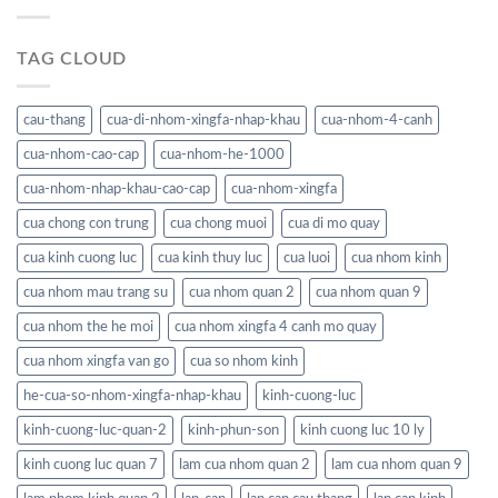
TAG CLOUD
cau-thang
cua-di-nhom-xingfa-nhap-khau
cua-nhom-4-canh
cua-nhom-cao-cap
cua-nhom-he-1000
cua-nhom-nhap-khau-cao-cap
cua-nhom-xingfa
cua chong con trung
cua chong muoi
cua di mo quay
cua kinh cuong luc
cua kinh thuy luc
cua luoi
cua nhom kinh
cua nhom mau trang su
cua nhom quan 2
cua nhom quan 9
cua nhom the he moi
cua nhom xingfa 4 canh mo quay
cua nhom xingfa van go
cua so nhom kinh
he-cua-so-nhom-xingfa-nhap-khau
kinh-cuong-luc
kinh-cuong-luc-quan-2
kinh-phun-son
kinh cuong luc 10 ly
kinh cuong luc quan 7
lam cua nhom quan 2
lam cua nhom quan 9