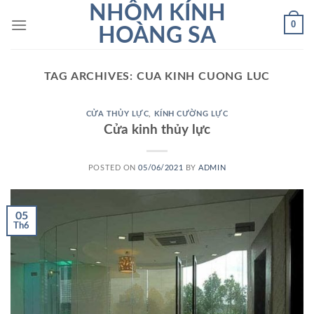
Skip
NHÔM KÍNH
0
to
HOÀNG SA
content
TAG ARCHIVES:
CUA KINH CUONG LUC
CỬA THỦY LỰC
,
KÍNH CƯỜNG LỰC
Cửa kinh thủy lực
POSTED ON
05/06/2021
BY
ADMIN
05
Th6