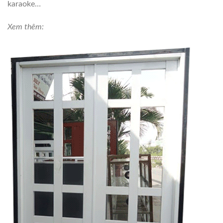
karaoke…
Xem thêm: