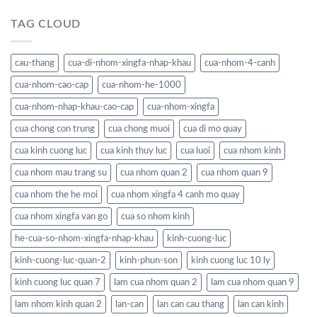
TAG CLOUD
cau-thang
cua-di-nhom-xingfa-nhap-khau
cua-nhom-4-canh
cua-nhom-cao-cap
cua-nhom-he-1000
cua-nhom-nhap-khau-cao-cap
cua-nhom-xingfa
cua chong con trung
cua chong muoi
cua di mo quay
cua kinh cuong luc
cua kinh thuy luc
cua luoi
cua nhom kinh
cua nhom mau trang su
cua nhom quan 2
cua nhom quan 9
cua nhom the he moi
cua nhom xingfa 4 canh mo quay
cua nhom xingfa van go
cua so nhom kinh
he-cua-so-nhom-xingfa-nhap-khau
kinh-cuong-luc
kinh-cuong-luc-quan-2
kinh-phun-son
kinh cuong luc 10 ly
kinh cuong luc quan 7
lam cua nhom quan 2
lam cua nhom quan 9
lam nhom kinh quan 2
lan-can
lan can cau thang
lan can kinh