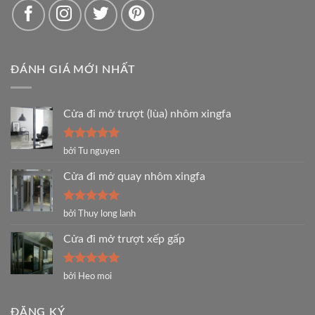
ĐÁNH GIÁ MỚI NHẤT
Cửa đi mở trượt (lùa) nhôm xingfa
Được xếp
bởi Tu nguyen
hạng
5
5
sao
Cửa đi mở quay nhôm xingfa
Được xếp
bởi Thuy long lanh
hạng
5
5
sao
Cửa đi mở trượt xếp gấp
Được xếp
bởi Heo moi
hạng
5
5
sao
ĐĂNG KÝ