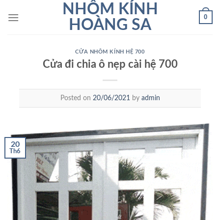
Skip
NHÔM KÍNH
0
to
HOÀNG SA
content
CỬA NHÔM KÍNH HỆ 700
Cửa đi chia ô nẹp cài hệ 700
Posted on
20/06/2021
by
admin
20
Th6