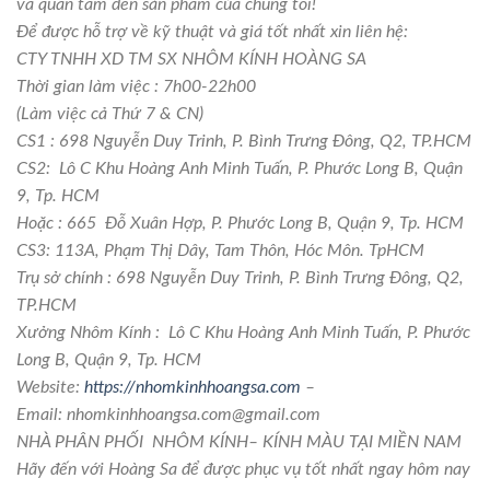
và quan tâm đến sản phẩm của chúng tôi!
Để được hỗ trợ về kỹ thuật và giá tốt nhất xin liên hệ:
CTY TNHH XD TM SX NHÔM KÍNH HOÀNG SA
Thời gian làm việc : 7h00-22h00
(Làm việc cả Thứ 7 & CN)
CS1 : 698 Nguyễn Duy Trinh, P. Bình Trưng Đông, Q2, TP.HCM
CS2: Lô C Khu Hoàng Anh Minh Tuấn, P. Phước Long B, Quận
9, Tp. HCM
Hoặc : 665 Đỗ Xuân Hợp, P. Phước Long B, Quận 9, Tp. HCM
CS3: 113A, Phạm Thị Dây, Tam Thôn, Hóc Môn. TpHCM
Trụ sở chính : 698 Nguyễn Duy Trinh, P. Bình Trưng Đông, Q2,
TP.HCM
Xưởng Nhôm Kính : Lô C Khu Hoàng Anh Minh Tuấn, P. Phước
Long B, Quận 9, Tp. HCM
Website:
https://nhomkinhhoangsa.com
–
Email: nhomkinhhoangsa.com@gmail.com
NHÀ PHÂN PHỐI NHÔM KÍNH– KÍNH MÀU TẠI MIỀN NAM
Hãy đến với Hoàng Sa để được phục vụ tốt nhất ngay hôm nay